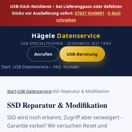
USB-Stick-Notdienst – bei Lieferengpass oder defekten
Sticks vor Auslieferung sofort:
07657 9349681
·
E-Mail
schreiben
Hägele
Datenservice
USB-SPEZIALTECHNIK · EISENBACH SEIT 1989
Anrufen
USB-Beratung
Start
USB Datenservice
FAQ
Kontakt
Start
›
USB Datenservice
›
SSD Reparatur & Modifikation
SSD Reparatur & Modifikation
SSD wird noch erkannt, Zugriff aber verweigert –
Garantie vorbei? Wir versuchen Reset und