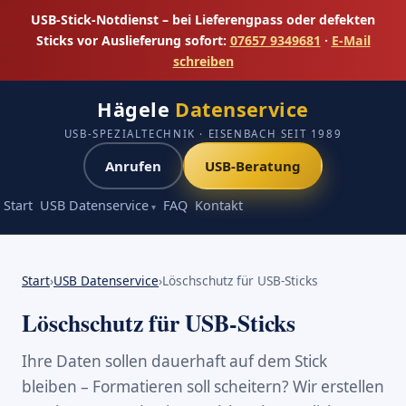
USB-Stick-Notdienst – bei Lieferengpass oder defekten
Sticks vor Auslieferung sofort:
07657 9349681
·
E-Mail
schreiben
Hägele
Datenservice
USB-SPEZIALTECHNIK · EISENBACH SEIT 1989
Anrufen
USB-Beratung
Start
USB Datenservice
FAQ
Kontakt
Start
›
USB Datenservice
›
Löschschutz für USB-Sticks
Löschschutz für USB-Sticks
Ihre Daten sollen dauerhaft auf dem Stick
bleiben – Formatieren soll scheitern? Wir erstellen