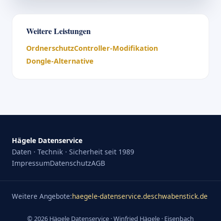
Weitere Leistungen
Ordnerschutz
Controller-Modifikation
Dongle-Alternative
Hägele Datenservice
Daten · Technik · Sicherheit seit 1989
Impressum
Datenschutz
AGB
Weitere Angebote:
haegele-datenservice.de
schwabenstick.de
©
2026
Hägele Datenservice · Winfried Hägele · Eisenbach